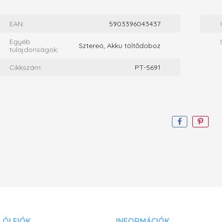
EAN:
5903396043437
Egyéb
Sztereó, Akku töltődoboz
tulajdonságok:
Cikkszám:
PT-5691
ÓI FIÓK
INFORMÁCIÓK