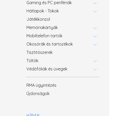
Gaming és PC perifériák
Hátlapok - Tokok
Játékkonzol
Memóriakártyák
Mobiltelefon tartók
Okosórák és tartozékok
Tisztitószerek
Töltők
Védőfóliák és üvegek
RMA ügyintézés
Újdonságok
HÍREK