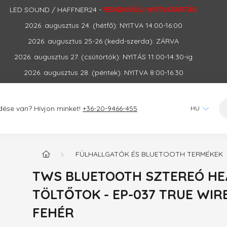
LED SOUND / HAFFNER24 -
RENDKÍVÜLI NYITVATARTÁS
2026. augusztus 24. (hétfő): NYITVA 14:00-16:00
2026. augusztus 25-26 (kedd-szerda): ZÁRVA
2026. augusztus 27. (csütörtök): NYITÁS 11:00-14:30-ig
2026. augusztus 28. (péntek): NYITVA 8:00-16:30
dése van? Hívjon minket!
+36-20-9466-455
FÜLHALLGATÓK ÉS BLUETOOTH TERMÉKEK
TWS BLUETOOTH SZTEREÓ HEA
TÖLTŐTOK - EP-037 TRUE WIR
FEHÉR