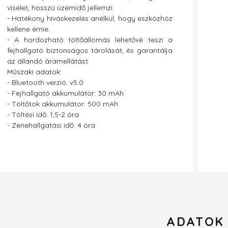
viselet, hosszú üzemidő jellemzi.
- Hatékony híváskezelés anélkül, hogy eszközhöz
kellene érnie.
- A hordozható töltőállomás lehetővé teszi a
fejhallgató biztonságos tárolását, és garantálja
az állandó áramellátást.
Műszaki adatok:
- Bluetooth verzió: v5.0
- Fejhallgató akkumulátor: 30 mAh
- Töltőtok akkumulátor: 500 mAh
- Töltési idő: 1,5-2 óra
- Zenehallgatási idő: 4 óra
ADATOK