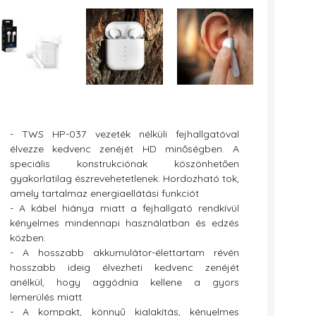
- TWS HP-037 vezeték nélküli fejhallgatóval
élvezze kedvenc zenéjét HD minőségben. A
speciális konstrukciónak köszönhetően
gyakorlatilag észrevehetetlenek. Hordozható tok,
amely tartalmaz energiaellátási funkciót
- A kábel hiánya miatt a fejhallgató rendkívül
kényelmes mindennapi használatban és edzés
közben.
- A hosszabb akkumulátor-élettartam révén
hosszabb ideig élvezheti kedvenc zenéjét
anélkül, hogy aggódnia kellene a gyors
lemerülés miatt.
- A kompakt, könnyű kialakítás, kényelmes