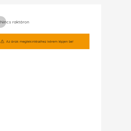
Nincs raktáron
Az árak megtekintéséhez kérem lépjen be!