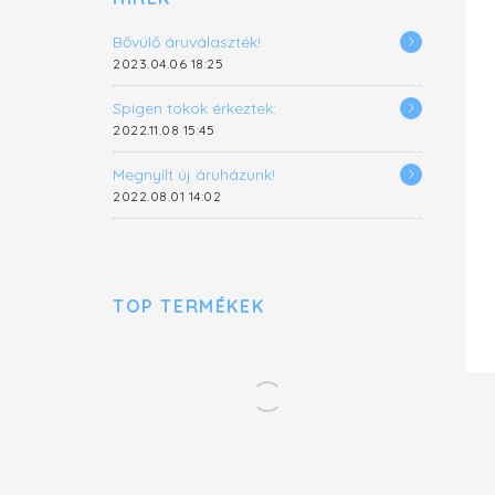
Bővülő áruválaszték!
2023.04.06 18:25
Spigen tokok érkeztek:
2022.11.08 15:45
Megnyílt új áruházunk!
2022.08.01 14:02
TOP TERMÉKEK