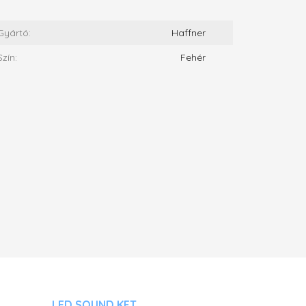
Gyártó:
Haffner
Szín:
Fehér
LED SOUND KFT.